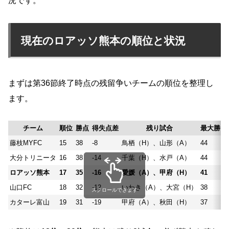
況です。
現在のロアッソ熊本の順位と状況
まずは第36節終了時点の残留争いチームの順位を整理し
ます。
チーム
順位
勝点
得失点差
残り試合
最大勝点
藤枝MYFC
15
38
-8
鳥栖（H）、山形（A）
44
大分トリニータ
16
38
-14
千葉（H）、水戸（A）
44
ロアッソ熊本
17
35
-16
愛媛（A）、甲府（H）
41
山口FC
18
32
-12
いわき（A）、大宮（H）
38
スクロールできます
カターレ富山
19
31
-19
甲府（A）、秋田（H）
37