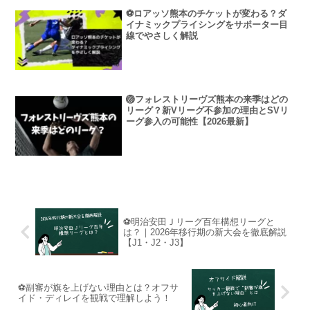
⚽ロアッソ熊本のチケットが変わる？ダ
イナミックプライシングをサポーター目
線でやさしく解説
🏐フォレストリーヴズ熊本の来季はどの
リーグ？新Vリーグ不参加の理由とSVリ
ーグ参入の可能性【2026最新】
⚽明治安田Ｊリーグ百年構想リーグと
は？｜2026年移行期の新大会を徹底解説
【J1・J2・J3】
⚽副審が旗を上げない理由とは？オフサ
イド・ディレイを観戦で理解しよう！