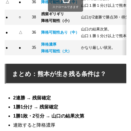
△
●
36
降格可能性あり（中）
山口１勝１分け以上で熊本を
スクロールできます
残留ギリギリ
●
○
38
山口が2連勝で勝点38・得
降格可能性（小）
山口の結果次第。
●
△
36
降格可能性あり（中）
山口１勝１分け以上で熊本を
降格濃厚
●
●
35
かなり厳しい状況。
降格可能性（大）
まとめ：熊本が生き残る条件は？
2連勝 → 残留確定
1勝1分け → 残留確定
1勝1敗・2引分 → 山口の結果次第
連敗すると降格濃厚