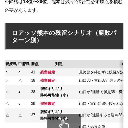
※降格は
18位〜20位
。熊本は残り2試合で必ず勝点を積む
必要があります。
ロアッソ熊本の残留シナリオ（勝敗パ
ターン別）
愛媛戦
甲府戦
勝点
判定
コメ
○
○
41
残留確定
最終節を待たずに残留が決ま
○
△
39
残留確定
山口38・富山37が最大のた
残留ギリギリ
○
●
38
山口が2連勝で勝点38・得
降格可能性（小）
△
○
39
残留確定
山口・富山に追い抜かれない
残留ギリギリ
△
△
37
山口が2連勝すると勝点38と
降格可能性（小）
山口の結果次第。