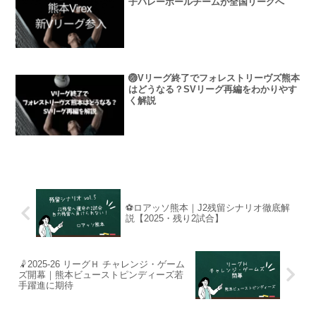
子バレーボールチームが全国リーグへ
🏐Vリーグ終了でフォレストリーヴズ熊本
はどうなる？SVリーグ再編をわかりやす
く解説
⚽ロアッソ熊本｜J2残留シナリオ徹底解
説【2025・残り2試合】
🤾2025-26 リーグＨ チャレンジ・ゲーム
ズ開幕｜熊本ビューストピンディーズ若
手躍進に期待