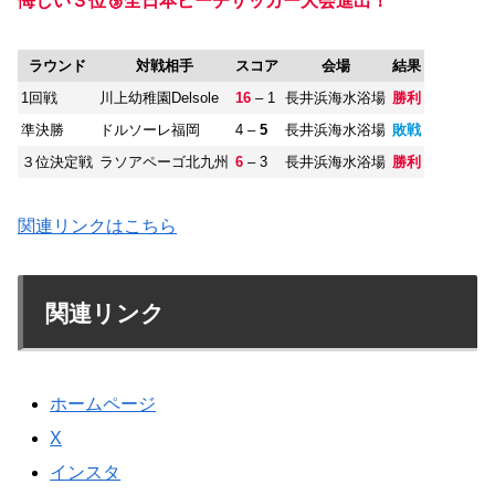
悔しい３位🥉全日本ビーチサッカー大会進出！
ラウンド
対戦相手
スコア
会場
結果
1回戦
川上幼稚園Delsole
16
– 1
長井浜海水浴場
勝利
準決勝
ドルソーレ福岡
4 –
5
長井浜海水浴場
敗戦
３位決定戦
ラソアペーゴ北九州
6
– 3
長井浜海水浴場
勝利
関連リンクはこちら
関連リンク
ホームページ
X
インスタ