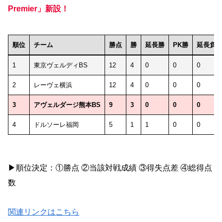
Premier」新設！
順位
チーム
勝点
勝
延長勝
PK勝
延長負
順位
チーム
勝点
勝
延長勝
PK勝
延長負
1
東京ヴェルディBS
12
4
0
0
0
2
レーヴェ横浜
12
4
0
0
0
3
アヴェルダージ熊本BS
9
3
0
0
0
4
ドルソーレ福岡
5
1
1
0
0
▶順位決定：①勝点 ②当該対戦成績 ③得失点差 ④総得点
数
関連リンクはこちら