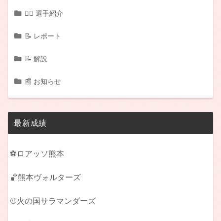
🏃‍♂️ 選手紹介
📝 レポート
📝 解説
📰 お知らせ
最新成績
⚽ロアッソ熊本
🏀熊本ヴォルターズ
⚾火の国サラマンダーズ