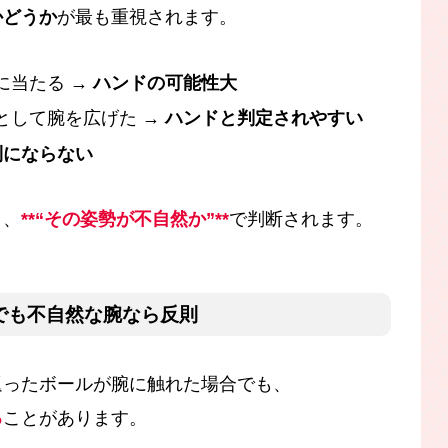
かどうか
が最も重視されます。
に当たる →
ハンドの可能性大
として腕を広げた →
ハンドと判定されやすい
則にならない
く、
**“その姿勢が不自然か”**
で判断されます。
」でも不自然な腕なら反則
返ったボールが腕に触れた場合でも、
る
ことがあります。