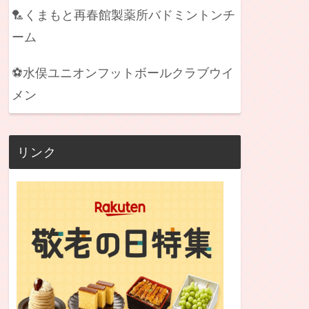
🏸くまもと再春館製薬所バドミントンチ
ーム
⚽水俣ユニオンフットボールクラブウイ
メン
リンク