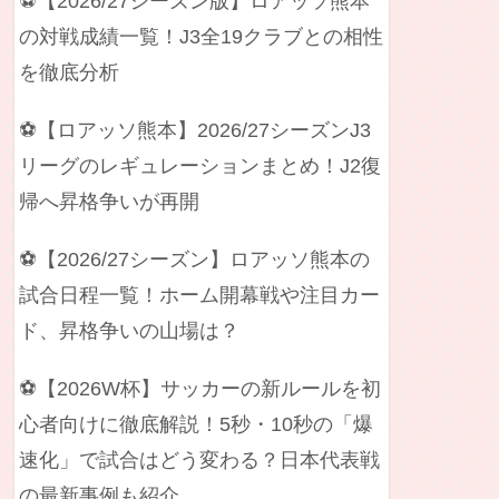
⚽【2026/27シーズン版】ロアッソ熊本
の対戦成績一覧！J3全19クラブとの相性
を徹底分析
⚽【ロアッソ熊本】2026/27シーズンJ3
リーグのレギュレーションまとめ！J2復
帰へ昇格争いが再開
⚽【2026/27シーズン】ロアッソ熊本の
試合日程一覧！ホーム開幕戦や注目カー
ド、昇格争いの山場は？
⚽【2026W杯】サッカーの新ルールを初
心者向けに徹底解説！5秒・10秒の「爆
速化」で試合はどう変わる？日本代表戦
の最新事例も紹介