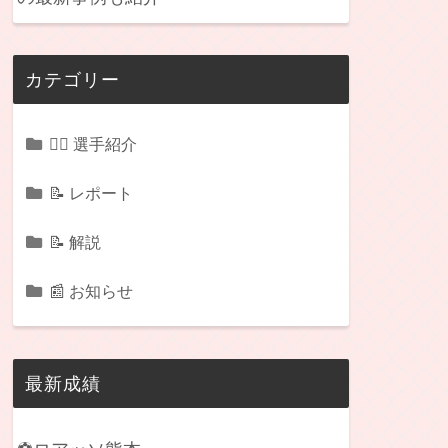
カテゴリー
🏃‍♂️ 選手紹介
📝 レポート
📝 解説
📰 お知らせ
最新成績