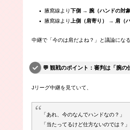
腋窩線より
下側
→
腕（ハンドの対
腋窩線より
上側（肩寄り）
→
肩（
中継で「今のは肩だよね？」と議論にな
💬 観戦のポイント：審判は「腕
Jリーグ中継を見ていて、
「あれ、今のなんでハンドなの？」
「当たってるけど仕方ないのでは？