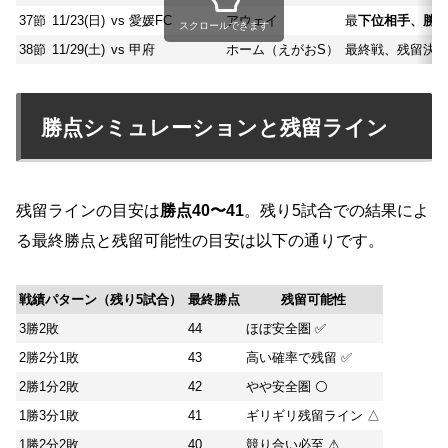
37節
11/23(日)
vs 愛媛FC
アウェイ
最
下位相手、勝
スクロールできます
38節
11/29(土)
vs 甲府
ホーム（えがおS）
最終戦、残留決
勝点シミュレーションと残留ライン
残留ラインの目安は
勝点40〜41
。残り5試合での結果によ
る最終勝点と残留可能性の目安は以下の通りです。
戦績パターン（残り5試合）
最終勝点
残留可能性
3勝2敗
44
ほぼ安全圏 ✅
2勝2分1敗
43
高い確率で残留 ✅
2勝1分2敗
42
やや安全圏 ⚪
1勝3分1敗
41
ギリギリ残留ライン △
1勝2分2敗
40
競り合い必至 ⚠