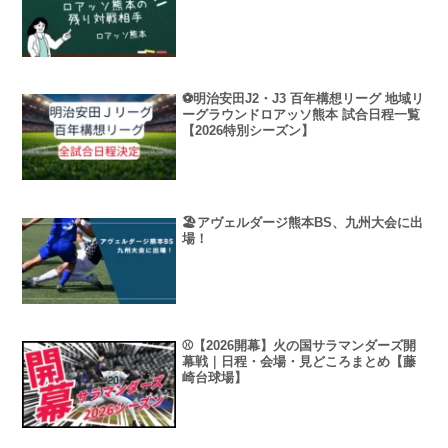
⚽明治安田J2・J3 百年構想リーグ 地域リ
ーグラウンドロアッソ熊本 試合日程一覧
【2026特別シーズン】
🏖️アヴェルダージ熊本BS、九州大会に出
場！
⚾【2026開幕】火の国サラマンダーズ開
幕戦｜日程・会場・見どころまとめ【藤
崎台球場】