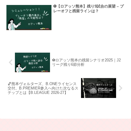
⚽【ロアッソ熊本】残り9試合の展望 – プ
レーオフと残留ラインは？
⚽ロアッソ熊本の残留シナリオ2025｜J2
リーグ残り6節分析
🏀熊本ヴォルターズ、B.ONEライセンス
交付。B.PREMIER参入へ向けた次なるス
テップとは【B.LEAGUE 2026-27】