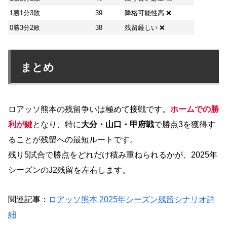
1勝1分3敗
39
降格可能性高 ❌
0勝3分2敗
38
残留厳しい ❌
まとめ
ロアッソ熊本の残留争いは極めて接戦です。
ホームでの勝
利が鍵
となり、特に
大分・山口・甲府戦
で勝点3を獲得す
ることが残留への最短ルートです。
残り5試合で勝点をどれだけ積み重ねられるかが、2025年
シーズンのJ2残留を左右します。
関連記事：
ロアッソ熊本 2025年シーズン残留シナリオ詳
細