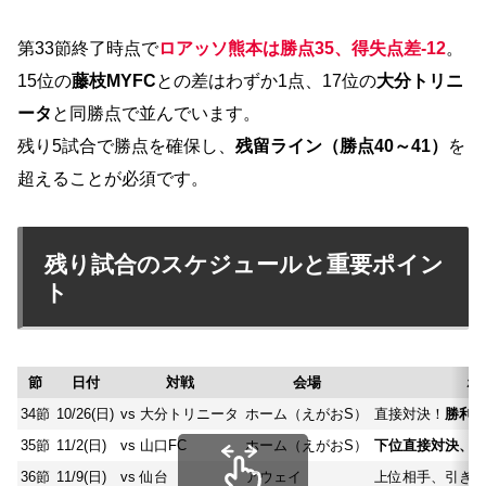
第33節終了時点で
ロアッソ熊本は勝点35、得失点差-12
。
15位の
藤枝MYFC
との差はわずか1点、17位の
大分トリニ
ータ
と同勝点で並んでいます。
残り5試合で勝点を確保し、
残留ライン（勝点40～41）
を
超えることが必須です。
残り試合のスケジュールと重要ポイン
ト
節
日付
対戦
会場
ポ
34節
10/26(日)
vs 大分トリニータ
ホーム（えがおS）
直接対決！
勝利
35節
11/2(日)
vs 山口FC
ホーム（えがおS）
下位直接対決、勝
36節
11/9(日)
vs 仙台
アウェイ
上位相手、引き