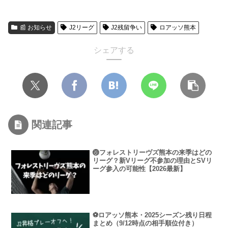
📰 お知らせ
J2リーグ
J2残留争い
ロアッソ熊本
シェアする
関連記事
🏐フォレストリーヴズ熊本の来季はどの
リーグ？新Vリーグ不参加の理由とSVリ
ーグ参入の可能性【2026最新】
⚽ロアッソ熊本・2025シーズン残り日程
まとめ（9/12時点の相手順位付き）