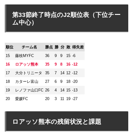
第33節終了時点のJ2順位表（下位チー
ム中心）
順位
チーム名
勝点
勝
分
敗
得失差
15
藤枝MYFC
36
9
9
15
-6
16
ロアッソ熊本
35
9
8
16
-12
17
大分トリニータ
35
7
14
12
-12
18
カターレ富山
27
6
9
18
-20
19
レノファ山口FC
26
4
14
15
-13
20
愛媛FC
20
3
11
19
-27
ロアッソ熊本の残留状況と課題