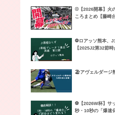
⚾【2026開幕】
ころまとめ【藤崎
⚽ロアッソ熊本、J
【2025J2第32節
🏖️アヴェルダー
⚽【2026W杯】
秒・10秒の「爆