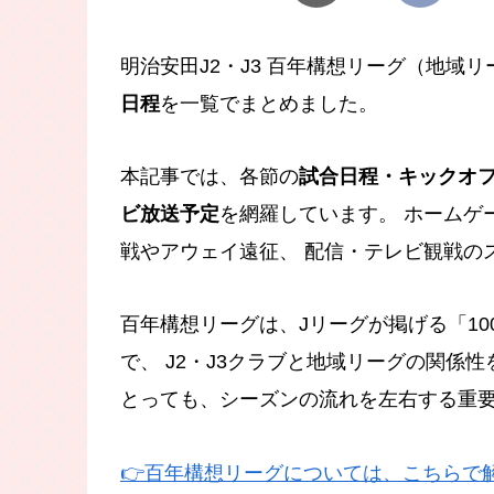
明治安田J2・J3 百年構想リーグ（地域
日程
を一覧でまとめました。
本記事では、各節の
試合日程・キックオフ
ビ放送予定
を網羅しています。 ホームゲ
戦やアウェイ遠征、 配信・テレビ観戦の
百年構想リーグは、Jリーグが掲げる「1
で、 J2・J3クラブと地域リーグの関係
とっても、シーズンの流れを左右する重
👉百年構想リーグについては、こちらで