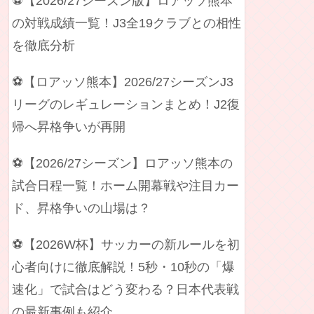
⚽【2026/27シーズン版】ロアッソ熊本
の対戦成績一覧！J3全19クラブとの相性
を徹底分析
⚽【ロアッソ熊本】2026/27シーズンJ3
リーグのレギュレーションまとめ！J2復
帰へ昇格争いが再開
⚽【2026/27シーズン】ロアッソ熊本の
試合日程一覧！ホーム開幕戦や注目カー
ド、昇格争いの山場は？
⚽【2026W杯】サッカーの新ルールを初
心者向けに徹底解説！5秒・10秒の「爆
速化」で試合はどう変わる？日本代表戦
の最新事例も紹介