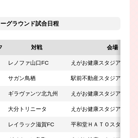
域リーグラウンド試合日程
フ
対戦
会場
レノファ山口FC
えがお健康スタジアム
サガン鳥栖
駅前不動産スタジアム
ギラヴァンツ北九州
えがお健康スタジアム
大分トリニータ
えがお健康スタジアム
レイラック滋賀FC
平和堂ＨＡＴＯスタジアム