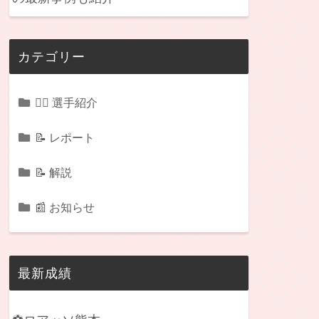
カテゴリー
🏃‍♂️ 選手紹介
📝 レポート
📝 解説
📰 お知らせ
最新成績