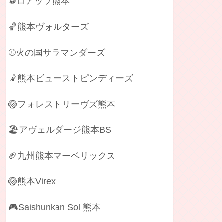
⚽ロアッソ熊本
🏀熊本ヴォルターズ
⚾火の国サラマンダーズ
インターネット中継・TV放送
🤾熊本ビューストピンディーズ
DAZN
🏐フォレストリーヴズ熊本
DAZN
🏖️アヴェルダージ熊本BS
DAZN
🏈九州熊本マーベリックス
DAZN
🏐熊本Virex
DAZN
🎮Saishunkan Sol 熊本