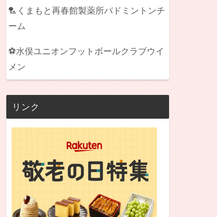
DAZN
🏸くまもと再春館製薬所バドミントンチ
ーム
DAZN
⚽水俣ユニオンフットボールクラブウイ
DAZN
メン
技場
DAZN
DAZN
リンク
DAZN
DAZN
DAZN
DAZN