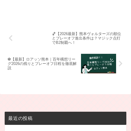
🏀【2026最新】熊本ヴォルターズの順位
とプレーオフ進出条件は？マジック点灯
でB2制覇へ！
⚽【最新】ロアッソ熊本｜百年構想リー
グ2026の残りとプレーオフ日程を徹底解
説
最近の投稿