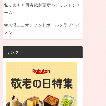
🏸くまもと再春館製薬所バドミントンチ
ーム
⚽水俣ユニオンフットボールクラブウイ
メン
リンク