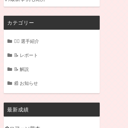
カテゴリー
🏃‍♂️ 選手紹介
📝 レポート
📝 解説
📰 お知らせ
最新成績