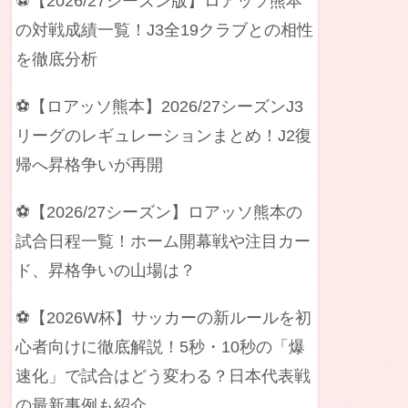
⚽【2026/27シーズン版】ロアッソ熊本
の対戦成績一覧！J3全19クラブとの相性
を徹底分析
⚽【ロアッソ熊本】2026/27シーズンJ3
リーグのレギュレーションまとめ！J2復
帰へ昇格争いが再開
⚽【2026/27シーズン】ロアッソ熊本の
試合日程一覧！ホーム開幕戦や注目カー
ド、昇格争いの山場は？
⚽【2026W杯】サッカーの新ルールを初
心者向けに徹底解説！5秒・10秒の「爆
速化」で試合はどう変わる？日本代表戦
の最新事例も紹介