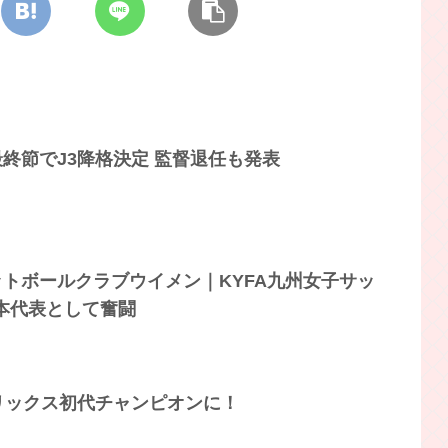
終節でJ3降格決定 監督退任も発表
トボールクラブウイメン｜KYFA九州女子サッ
本代表として奮闘
リックス初代チャンピオンに！