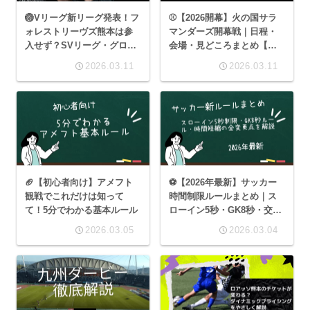
🏐Vリーグ新リーグ発表！フ
⚾【2026開幕】火の国サラ
ォレストリーヴズ熊本は参
マンダーズ開幕戦｜日程・
入せず？SVリーグ・グロー
会場・見どころまとめ【藤
スの可能性も解説
崎台球場】
2026.03.11
2026.03.11
🏈【初心者向け】アメフト
⚽【2026年最新】サッカー
観戦でこれだけは知って
時間制限ルールまとめ｜ス
て！5分でわかる基本ルール
ローイン5秒・GK8秒・交代
10秒＋1分制限を完全解説
2026.03.05
2026.03.04