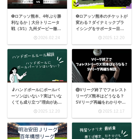
⚽ロアッソ熊本、4年ぶり勝
⚽ロアッソ熊本のチケットが
利なるか｜大分トリニータ
変わる？ダイナミックプラ
戦（3/1）九州ダービー徹底
イシングをサポーター目線
解説
でやさしく解説
2026.02.24
2025.12.20
🤾ハンドボールにボールパ
🏐Vリーグ終了でフォレスト
ーソンはいない？実は“いな
リーヴズ熊本はどうなる？
くても成り立つ”理由があっ
SVリーグ再編をわかりやす
た
く解説
2025.12.20
2025.12.17