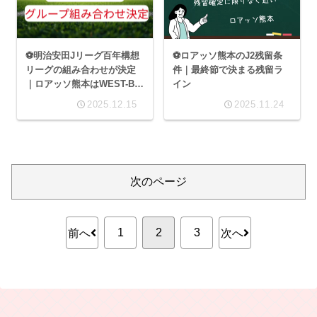
⚽明治安田Jリーグ百年構想
⚽ロアッソ熊本のJ2残留条
リーグの組み合わせが決定
件｜最終節で決まる残留ラ
｜ロアッソ熊本はWEST-Bグ
イン
ループ
2025.12.15
2025.11.24
次のページ
1
2
3
前へ
次へ